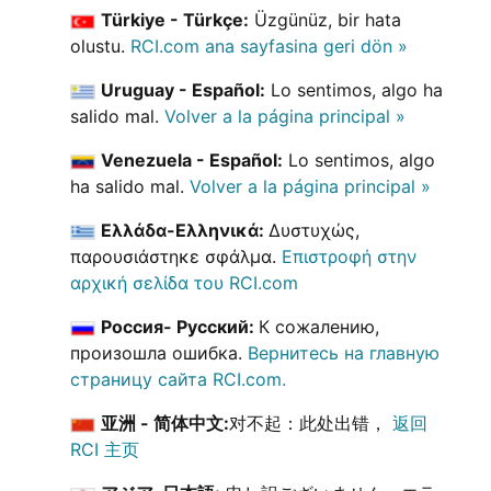
Türkiye - Türkçe:
Üzgünüz, bir hata
olustu.
RCI.com ana sayfasina geri dön »
Uruguay - Español:
Lo sentimos, algo ha
salido mal.
Volver a la página principal »
Venezuela - Español:
Lo sentimos, algo
ha salido mal.
Volver a la página principal »
Ελλάδα-Ελληνικά:
Δυστυχώς,
παρουσιάστηκε σφάλμα.
Επιστροφή στην
αρχική σελίδα του RCI.com
Россия- Русский:
К сожалению,
произошла ошибка.
Вернитесь на главную
страницу сайта RCI.com.
亚洲 - 简体中文:
对不起：此处出错，
返回
RCI 主页