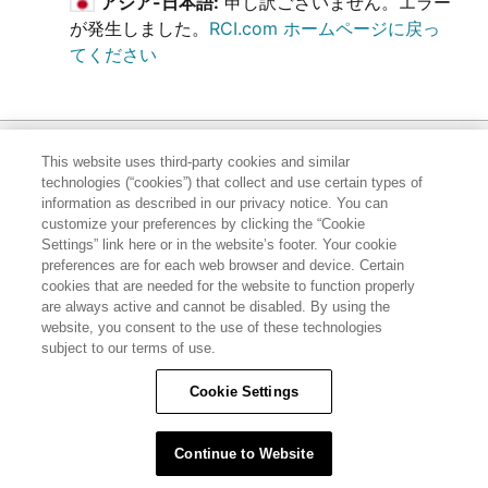
アジア-日本語:
申し訳ございません。エラー
が発生しました。
RCI.com ホームページに戻っ
てください
This website uses third-party cookies and similar
technologies (“cookies”) that collect and use certain types of
information as described in our privacy notice. You can
customize your preferences by clicking the “Cookie
Settings” link here or in the website’s footer. Your cookie
preferences are for each web browser and device. Certain
cookies that are needed for the website to function properly
Hawaii TAT Broker ID
are always active and cannot be disabled. By using the
#TA-023-193-6000-01
website, you consent to the use of these technologies
subject to our terms of use.
© RCI, LLC. RCI and related marks are registered
Cookie Settings
trademarks and/or service marks in the United
States and internationally. All Rights Reserved.
Continue to Website