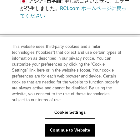
アジア-日本語:
申し訳ございません。エラー
が発生しました。
RCI.com ホームページに戻っ
てください
This website uses third-party cookies and similar
technologies (“cookies”) that collect and use certain types of
information as described in our privacy notice. You can
customize your preferences by clicking the “Cookie
Settings” link here or in the website’s footer. Your cookie
preferences are for each web browser and device. Certain
cookies that are needed for the website to function properly
Hawaii TAT Broker ID
are always active and cannot be disabled. By using the
#TA-023-193-6000-01
website, you consent to the use of these technologies
subject to our terms of use.
© RCI, LLC. RCI and related marks are registered
Cookie Settings
trademarks and/or service marks in the United
States and internationally. All Rights Reserved.
Continue to Website