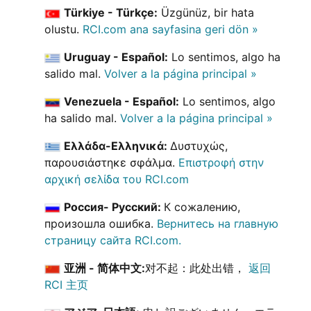
Türkiye - Türkçe:
Üzgünüz, bir hata
olustu.
RCI.com ana sayfasina geri dön »
Uruguay - Español:
Lo sentimos, algo ha
salido mal.
Volver a la página principal »
Venezuela - Español:
Lo sentimos, algo
ha salido mal.
Volver a la página principal »
Ελλάδα-Ελληνικά:
Δυστυχώς,
παρουσιάστηκε σφάλμα.
Επιστροφή στην
αρχική σελίδα του RCI.com
Россия- Русский:
К сожалению,
произошла ошибка.
Вернитесь на главную
страницу сайта RCI.com.
亚洲 - 简体中文:
对不起：此处出错，
返回
RCI 主页