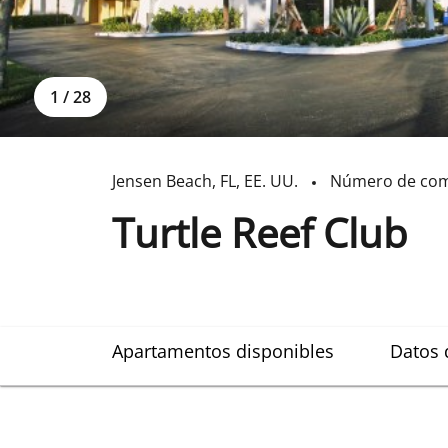
1
/
28
Jensen Beach
,
FL
,
EE. UU.
Número de com
Turtle Reef Club
Apartamentos disponibles
Datos 