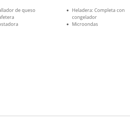
allador de queso
Heladera: Completa con
afetera
congelador
ostadora
Microondas