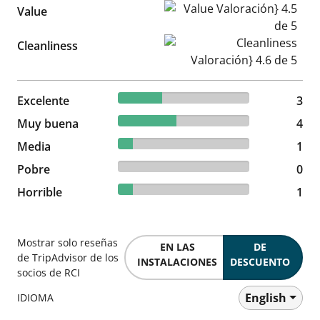
Value Valoración} 4.5 de 5
Value
Cleanliness Valoración} 4.6 d
Cleanliness
33.33% reviewed Excelente
Excelente
3 reviews
3
44.44% reviewed Muy buena
Muy buena
4 reviews
4
11.11% reviewed Media
Media
1 reviews
1
0% reviewed Pobre
Pobre
0 reviews
0
11.11% reviewed Horrible
Horrible
1 reviews
1
Mostrar solo reseñas
EN LAS
DE
de TripAdvisor de los
INSTALACIONES
DESCUENTO
socios de RCI
English
IDIOMA