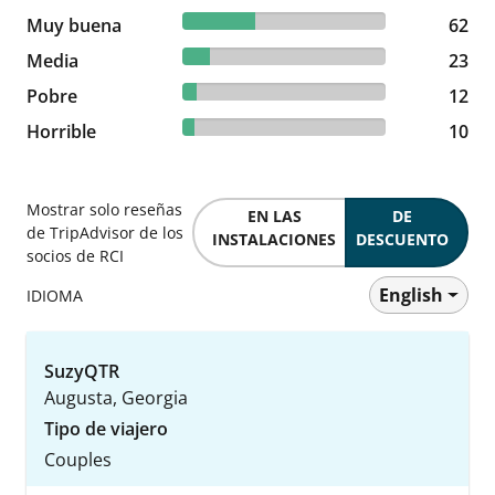
35.84% reviewed Muy buena
Muy buena
62 reviews
62
13.29% reviewed Media
Media
23 reviews
23
6.94% reviewed Pobre
Pobre
12 reviews
12
5.78% reviewed Horrible
Horrible
10 reviews
10
Mostrar solo reseñas
EN LAS
DE
de TripAdvisor de los
INSTALACIONES
DESCUENTO
socios de RCI
English
IDIOMA
SuzyQTR
Augusta, Georgia
Tipo de viajero
Couples