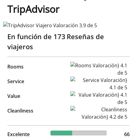
TripAdvisor
TripAdvisor Viajero Valoración 3.9 de 5
En función de
173
Reseñas de
viajeros
Rooms Valoración} 4.1 de 5
Rooms
Service Valoración} 4.1 de 5
Service
Value Valoración} 4.1 de 5
Value
Cleanliness Valoración} 4.2 d
Cleanliness
38.15% reviewed Excelente
Excelente
66 reviews
66