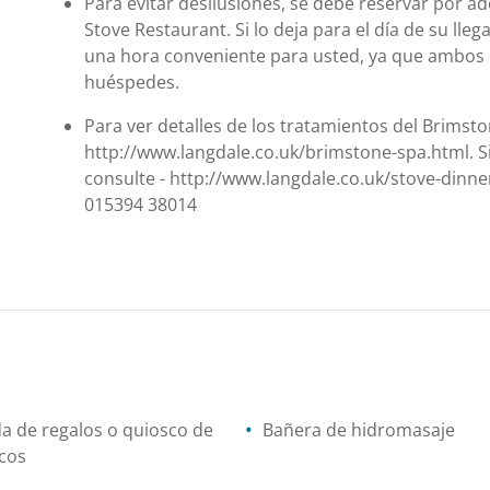
Para evitar desilusiones, se debe reservar por a
Stove Restaurant. Si lo deja para el día de su lle
una hora conveniente para usted, ya que ambos
huéspedes.
Para ver detalles de los tratamientos del Brimsto
http://www.langdale.co.uk/brimstone-spa.html. Si
consulte - http://www.langdale.co.uk/stove-dinne
015394 38014
a de regalos o quiosco de
Bañera de hidromasaje
cos