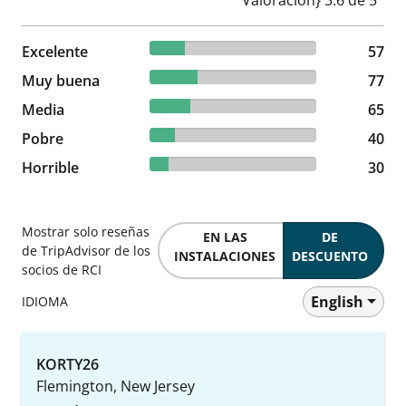
21.19% reviewed Excelente
Excelente
57 reviews
57
28.62% reviewed Muy buena
Muy buena
77 reviews
77
24.16% reviewed Media
Media
65 reviews
65
14.87% reviewed Pobre
Pobre
40 reviews
40
11.15% reviewed Horrible
Horrible
30 reviews
30
Mostrar solo reseñas
EN LAS
DE
de TripAdvisor de los
INSTALACIONES
DESCUENTO
socios de RCI
English
IDIOMA
KORTY26
Flemington, New Jersey