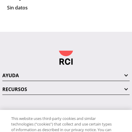
Sin datos
AYUDA
RECURSOS
PÓNGASE EN CONTACTO CON NOSOTROS
This website uses third-party cookies and similar
technologies (“cookies”) that collect and use certain types
of information as described in our privacy notice. You can