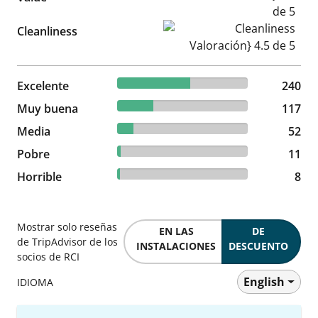
Cleanliness Valoración} 4.5 d
Cleanliness
56.07% reviewed Excelente
Excelente
240 reviews
240
27.34% reviewed Muy buena
Muy buena
117 reviews
117
12.15% reviewed Media
Media
52 reviews
52
2.57% reviewed Pobre
Pobre
11 reviews
11
1.87% reviewed Horrible
Horrible
8 reviews
8
Mostrar solo reseñas
EN LAS
DE
de TripAdvisor de los
INSTALACIONES
DESCUENTO
socios de RCI
English
IDIOMA