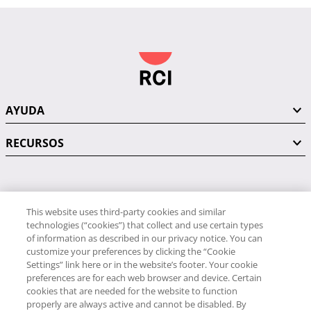
AYUDA
RECURSOS
PÓNGASE EN CONTACTO CON NOSOTROS
This website uses third-party cookies and similar
technologies (“cookies”) that collect and use certain types
of information as described in our privacy notice. You can
customize your preferences by clicking the “Cookie
Settings” link here or in the website’s footer. Your cookie
preferences are for each web browser and device. Certain
RCI
cookies that are needed for the website to function
34 91 406 9058
properly are always active and cannot be disabled. By