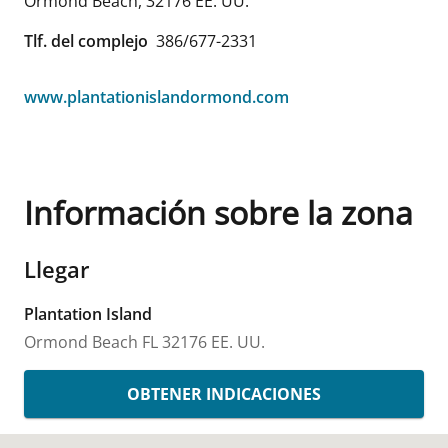
Ormond Beach
,
32176
EE. UU.
Tlf. del complejo
386/677-2331
www.plantationislandormond.com
Información sobre la zona
Llegar
Plantation Island
Ormond Beach
FL
32176
EE. UU.
OBTENER INDICACIONES