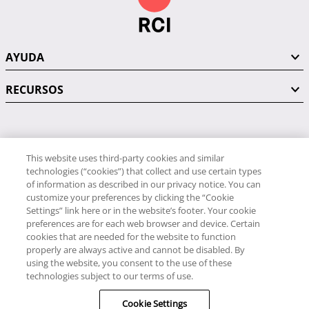
AYUDA
RECURSOS
PÓNGASE EN CONTACTO CON NOSOTROS
This website uses third-party cookies and similar
technologies (“cookies”) that collect and use certain types
of information as described in our privacy notice. You can
customize your preferences by clicking the “Cookie
Settings” link here or in the website’s footer. Your cookie
preferences are for each web browser and device. Certain
RCI
cookies that are needed for the website to function
34 91 406 9058
properly are always active and cannot be disabled. By
RCI Travel
using the website, you consent to the use of these
34 91 406 9059
technologies subject to our terms of use.
© RCI, LLC. Todos los derechos reservados.
Cookie Settings