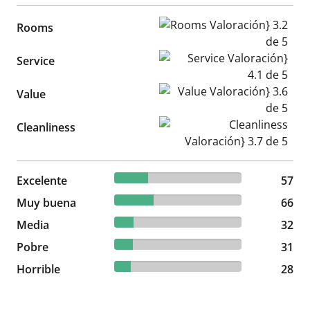
Rooms Valoración} 3.2 de 5
Rooms
Service Valoración} 4.1 de 5
Service
Value Valoración} 3.6 de 5
Value
Cleanliness Valoración} 3.7 d
Cleanliness
26.64% reviewed Excelente
Excelente
57 reviews
57
30.84% reviewed Muy buena
Muy buena
66 reviews
66
14.95% reviewed Media
Media
32 reviews
32
14.49% reviewed Pobre
Pobre
31 reviews
31
13.08% reviewed Horrible
Horrible
28 reviews
28