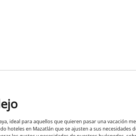
lejo
aya, ideal para aquellos que quieren pasar una vacación mem
o hoteles en Mazatlán que se ajusten a sus necesidades d
perar los gustos y necesidades de nuestros huéspedes, sobr