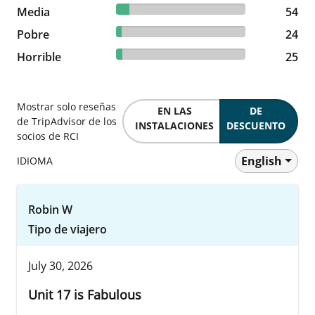
9.93% reviewed Media
Media
54 reviews
54
4.41% reviewed Pobre
Pobre
24 reviews
24
4.6% reviewed Horrible
Horrible
25 reviews
25
Mostrar solo reseñas
EN LAS
DE
de TripAdvisor de los
INSTALACIONES
DESCUENTO
socios de RCI
English
IDIOMA
Robin W
Tipo de viajero
July 30, 2026
Unit 17 is Fabulous