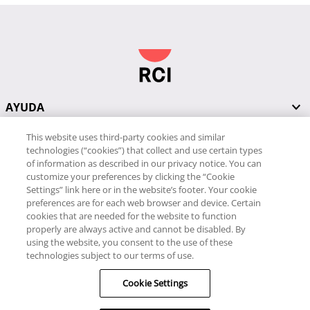
AYUDA
This website uses third-party cookies and similar
RECURSOS
technologies (“cookies”) that collect and use certain types
of information as described in our privacy notice. You can
customize your preferences by clicking the “Cookie
Settings” link here or in the website’s footer. Your cookie
PÓNGASE EN CONTACTO CON NOSOTROS
preferences are for each web browser and device. Certain
cookies that are needed for the website to function
properly are always active and cannot be disabled. By
using the website, you consent to the use of these
technologies subject to our terms of use.
RCI
Cookie Settings
34 91 406 9058