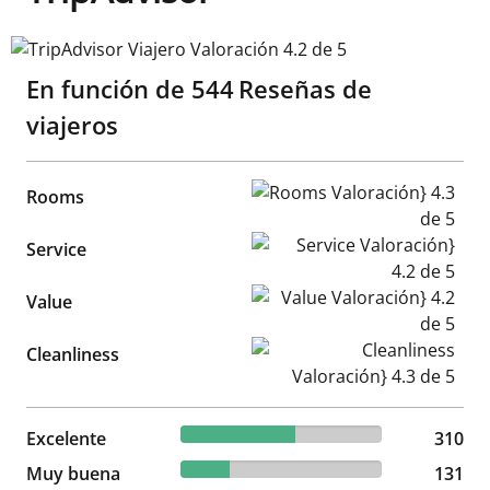
TripAdvisor Viajero Valoración 4.2 de 5
En función de
544
Reseñas de
viajeros
Rooms Valoración} 4.3 de 5
Rooms
Service Valoración} 4.2 de 5
Service
Value Valoración} 4.2 de 5
Value
Cleanliness Valoración} 4.3 d
Cleanliness
56.99% reviewed Excelente
Excelente
310 reviews
310
24.08% reviewed Muy buena
Muy buena
131 reviews
131