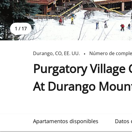
1
/
17
Durango
,
CO
,
EE. UU.
Número de comple
Purgatory Villag
At Durango Mount
Apartamentos disponibles
Datos 