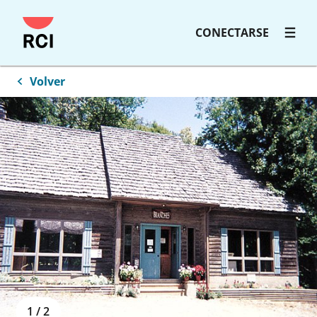
Saltar
CONECTARSE
al
contenido
principal
Volver
1
/
2