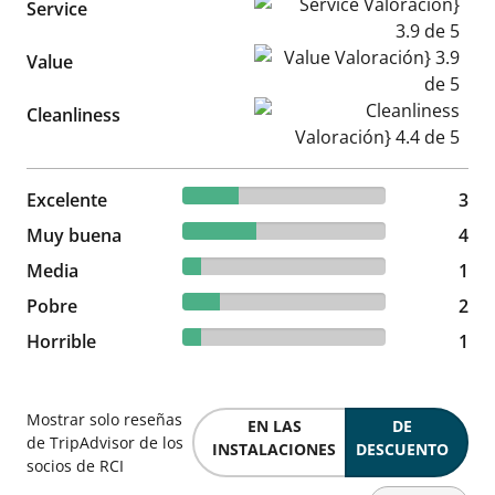
Service Valoración} 3.9 de 5
Service
Value Valoración} 3.9 de 5
Value
Cleanliness Valoración} 4.4 d
Cleanliness
27.27% reviewed Excelente
Excelente
3 reviews
3
36.36% reviewed Muy buena
Muy buena
4 reviews
4
9.09% reviewed Media
Media
1 reviews
1
18.18% reviewed Pobre
Pobre
2 reviews
2
9.09% reviewed Horrible
Horrible
1 reviews
1
Mostrar solo reseñas
EN LAS
DE
de TripAdvisor de los
INSTALACIONES
DESCUENTO
socios de RCI