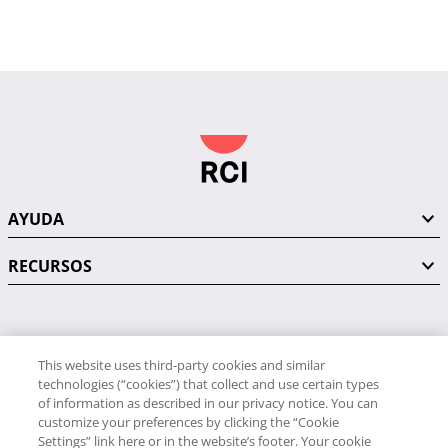
AYUDA
RECURSOS
PÓNGASE EN CONTACTO CON NOSOTROS
This website uses third-party cookies and similar
technologies (“cookies”) that collect and use certain types
of information as described in our privacy notice. You can
customize your preferences by clicking the “Cookie
Settings” link here or in the website’s footer. Your cookie