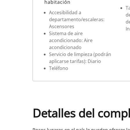
habitación
T
Accesibilidad a
d
departamento/escaleras:
d
Ascensores
In
Sistema de aire
acondicionado: Aire
acondicionado
Servicio de limpieza (podrán
aplicarse tarifas): Diario
Teléfono
Detalles del comp
Pocos lugares en el país le pueden ofrecer 