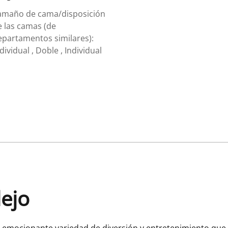
amaño de cama/disposición
e las camas (de
epartamentos similares):
dividual , Doble , Individual
lejo
la emocionante variedad de diversión y entretenimiento que