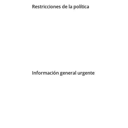
Tarifas e información urgente
Restricciones de la política
Información general urgente