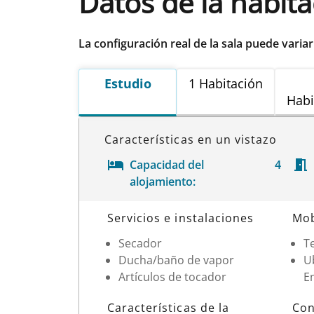
Datos de la habit
La configuración real de la sala puede varia
Estudio
1 Habitación
Habi
Características en un vistazo
Capacidad del
4
alojamiento:
Datos de la habitación
Servicios e instalaciones
Mob
Secador
Te
Ducha/baño de vapor
Ub
Artículos de tocador
En
Características de la
Con