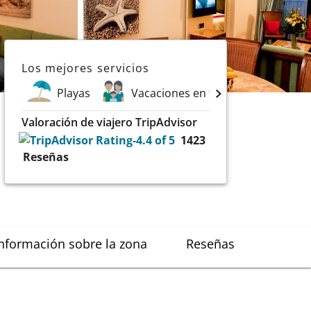
Los mejores servicios
Playas
Vacaciones en familia
Depo
Valoración de viajero TripAdvisor
1423
Reseñas
nformación sobre la zona
Reseñas