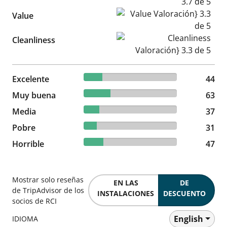
Value Valoración} 3.3 de 5
Value
Cleanliness Valoración} 3.3 d
Cleanliness
19.82% reviewed Excelente
Excelente
44 reviews
44
28.38% reviewed Muy buena
Muy buena
63 reviews
63
16.67% reviewed Media
Media
37 reviews
37
13.96% reviewed Pobre
Pobre
31 reviews
31
21.17% reviewed Horrible
Horrible
47 reviews
47
Mostrar solo reseñas
EN LAS
DE
de TripAdvisor de los
INSTALACIONES
DESCUENTO
socios de RCI
English
IDIOMA