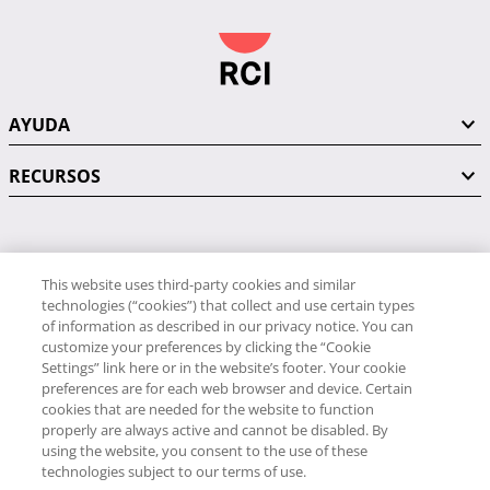
AYUDA
RECURSOS
PÓNGASE EN CONTACTO CON NOSOTROS
This website uses third-party cookies and similar
technologies (“cookies”) that collect and use certain types
of information as described in our privacy notice. You can
customize your preferences by clicking the “Cookie
Settings” link here or in the website’s footer. Your cookie
preferences are for each web browser and device. Certain
RCI
cookies that are needed for the website to function
34 91 406 9058
properly are always active and cannot be disabled. By
RCI Travel
using the website, you consent to the use of these
technologies subject to our terms of use.
34 91 406 9059