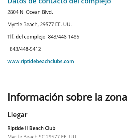
Datos de contacto del complejo
2804 N. Ocean Blvd.
Myrtle Beach
,
29577
EE. UU.
Tlf. del complejo
843/448-1486
843/448-5412
www.riptidebeachclubs.com
Información sobre la zona
Llegar
Riptide II Beach Club
Myrtle Beach
SC
29577
EE. UU.