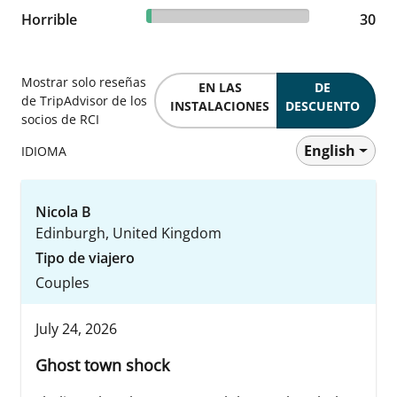
3.24% reviewed Horrible
Horrible
30 reviews
30
Mostrar solo reseñas
EN LAS
DE
de TripAdvisor de los
INSTALACIONES
DESCUENTO
socios de RCI
English
IDIOMA
Nicola B
Edinburgh, United Kingdom
Tipo de viajero
Couples
July 24, 2026
Ghost town shock