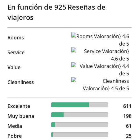
En función de
925
Reseñas de
viajeros
Rooms Valoración} 4.6 de 5
Rooms
Service Valoración} 4.6 de 5
Service
Value Valoración} 4.4 de 5
Value
Cleanliness Valoración} 4.5 d
Cleanliness
66.05% reviewed Excelente
Excelente
611 reviews
611
21.41% reviewed Muy buena
Muy buena
198 reviews
198
6.59% reviewed Media
Media
61 reviews
61
2.7% reviewed Pobre
Pobre
25 reviews
25