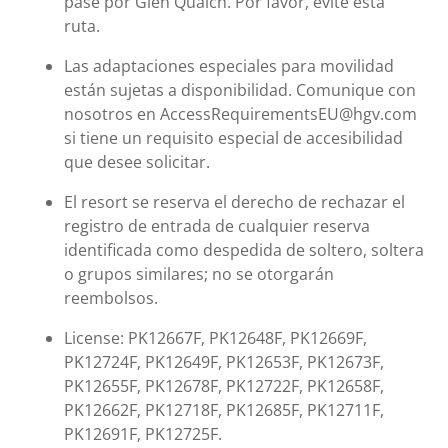
pase por Glen Quaich. Por favor, evite esta
ruta.
Las adaptaciones especiales para movilidad
están sujetas a disponibilidad. Comunique con
nosotros en AccessRequirementsEU@hgv.com
si tiene un requisito especial de accesibilidad
que desee solicitar.
El resort se reserva el derecho de rechazar el
registro de entrada de cualquier reserva
identificada como despedida de soltero, soltera
o grupos similares; no se otorgarán
reembolsos.
License: PK12667F, PK12648F, PK12669F,
PK12724F, PK12649F, PK12653F, PK12673F,
PK12655F, PK12678F, PK12722F, PK12658F,
PK12662F, PK12718F, PK12685F, PK12711F,
PK12691F, PK12725F.