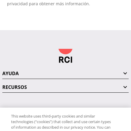
privacidad para obtener más información.
AYUDA
RECURSOS
PÓNGASE EN CONTACTO CON NOSOTROS
This website uses third-party cookies and similar
technologies (“cookies”) that collect and use certain types
of information as described in our privacy notice. You can