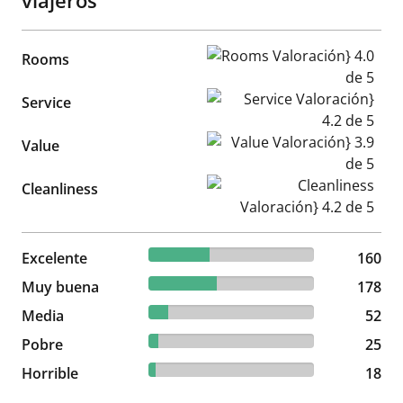
viajeros
Rooms Valoración} 4.0 de 5
Rooms
Service Valoración} 4.2 de 5
Service
Value Valoración} 3.9 de 5
Value
Cleanliness Valoración} 4.2 d
Cleanliness
36.95% reviewed Excelente
Excelente
160 reviews
160
41.11% reviewed Muy buena
Muy buena
178 reviews
178
12.01% reviewed Media
Media
52 reviews
52
5.77% reviewed Pobre
Pobre
25 reviews
25
4.16% reviewed Horrible
Horrible
18 reviews
18