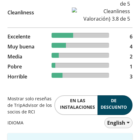
Cleanliness Valoración} 3.8 d
Cleanliness
37.5% reviewed Excelente
Excelente
6 reviews
6
25% reviewed Muy buena
Muy buena
4 reviews
4
12.5% reviewed Media
Media
2 reviews
2
6.25% reviewed Pobre
Pobre
1 reviews
1
18.75% reviewed Horrible
Horrible
3 reviews
3
Mostrar solo reseñas
EN LAS
DE
de TripAdvisor de los
INSTALACIONES
DESCUENTO
socios de RCI
English
IDIOMA