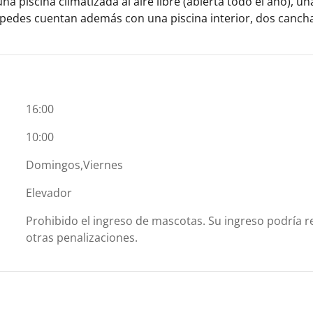
a piscina climatizada al aire libre (abierta todo el año), u
éspedes cuentan además con una piscina interior, dos canch
16:00
10:00
Domingos,Viernes
Elevador
Prohibido el ingreso de mascotas. Su ingreso podría re
otras penalizaciones.