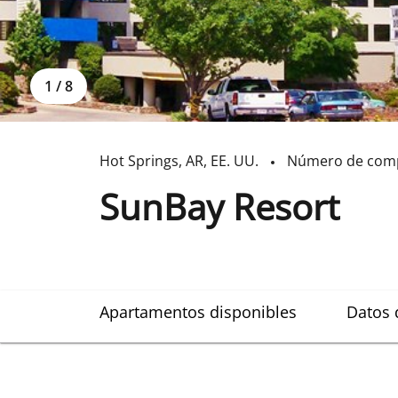
1
/
8
Hot Springs
,
AR
,
EE. UU.
Número de comp
SunBay Resort
Apartamentos disponibles
Datos 