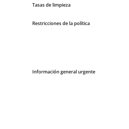
Tarifas e información urgente
Tasas de limpieza
Restricciones de la política
Información general urgente