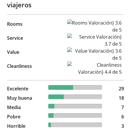
viajeros
Rooms Valoración} 3.6 de 5
Rooms
Service Valoración} 3.7 de 5
Service
Value Valoración} 3.6 de 5
Value
Cleanliness Valoración} 4.4 d
Cleanliness
46.03% reviewed Excelente
Excelente
29 reviews
29
28.57% reviewed Muy buena
Muy buena
18 reviews
18
11.11% reviewed Media
Media
7 reviews
7
9.52% reviewed Pobre
Pobre
6 reviews
6
4.76% reviewed Horrible
Horrible
3 reviews
3