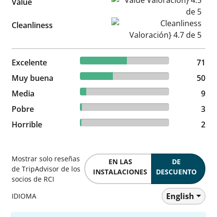
Value
Cleanliness Valoración} 4.7 d
Cleanliness
52.59% reviewed Excelente
Excelente
71 reviews
71
37.04% reviewed Muy buena
Muy buena
50 reviews
50
6.67% reviewed Media
Media
9 reviews
9
2.22% reviewed Pobre
Pobre
3 reviews
3
1.48% reviewed Horrible
Horrible
2 reviews
2
Mostrar solo reseñas
EN LAS
DE
de TripAdvisor de los
INSTALACIONES
DESCUENTO
socios de RCI
English
IDIOMA