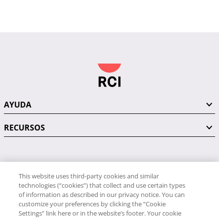
AYUDA
RECURSOS
PÓNGASE EN CONTACTO CON NOSOTROS
This website uses third-party cookies and similar
technologies (“cookies”) that collect and use certain types
of information as described in our privacy notice. You can
customize your preferences by clicking the “Cookie
Settings” link here or in the website’s footer. Your cookie