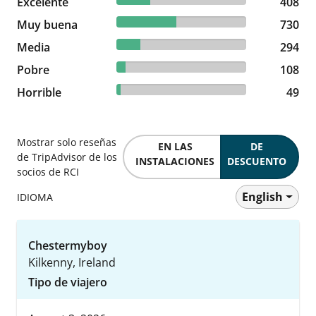
Excelente
408 reviews
408
45.94% reviewed Muy buena
Muy buena
730 reviews
730
18.5% reviewed Media
Media
294 reviews
294
6.8% reviewed Pobre
Pobre
108 reviews
108
3.08% reviewed Horrible
Horrible
49 reviews
49
Mostrar solo reseñas
EN LAS
DE
de TripAdvisor de los
INSTALACIONES
DESCUENTO
socios de RCI
English
IDIOMA
Chestermyboy
Kilkenny, Ireland
Tipo de viajero