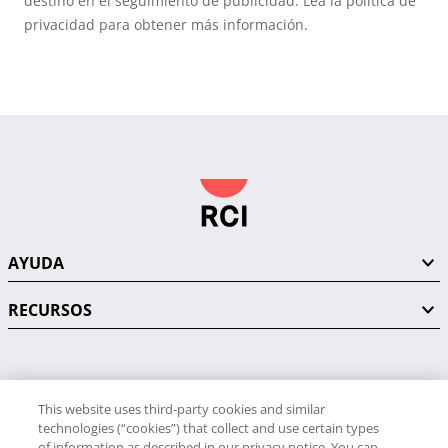
destino en el seguimiento de publicidad. Lea la política de
privacidad para obtener más información.
AYUDA
RECURSOS
PÓNGASE EN CONTACTO CON NOSOTROS
This website uses third-party cookies and similar
technologies (“cookies”) that collect and use certain types
of information as described in our privacy notice. You can