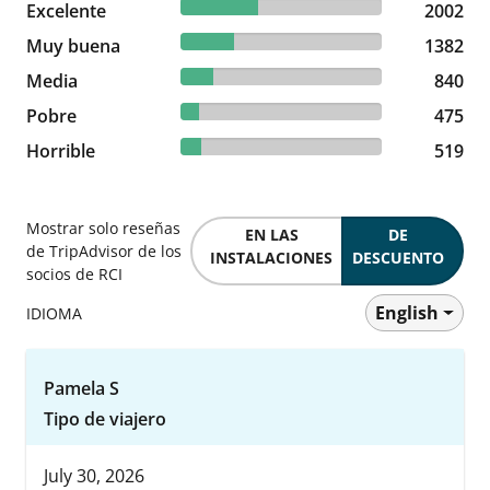
38.37% reviewed Excelente
Excelente
2002 reviews
2002
26.49% reviewed Muy buena
Muy buena
1382 reviews
1382
16.1% reviewed Media
Media
840 reviews
840
9.1% reviewed Pobre
Pobre
475 reviews
475
9.95% reviewed Horrible
Horrible
519 reviews
519
Mostrar solo reseñas
EN LAS
DE
de TripAdvisor de los
INSTALACIONES
DESCUENTO
socios de RCI
English
IDIOMA
Pamela S
Tipo de viajero
July 30, 2026