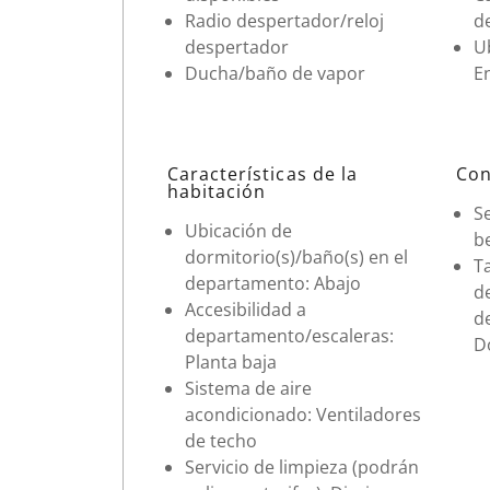
Radio despertador/reloj
d
despertador
Ub
Ducha/baño de vapor
En
Características de la
Con
habitación
Se
Ubicación de
b
dormitorio(s)/baño(s) en el
T
departamento: Abajo
d
Accesibilidad a
d
departamento/escaleras:
Do
Planta baja
Sistema de aire
acondicionado: Ventiladores
de techo
Servicio de limpieza (podrán