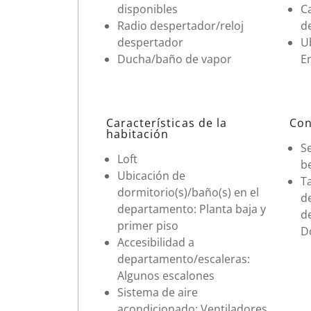
disponibles
Ca
Radio despertador/reloj
d
despertador
Ub
Ducha/baño de vapor
En
Características de la
Con
habitación
Se
Loft
b
Ubicación de
T
dormitorio(s)/baño(s) en el
d
departamento: Planta baja y
d
primer piso
Do
Accesibilidad a
departamento/escaleras:
Algunos escalones
Sistema de aire
acondicionado: Ventiladores