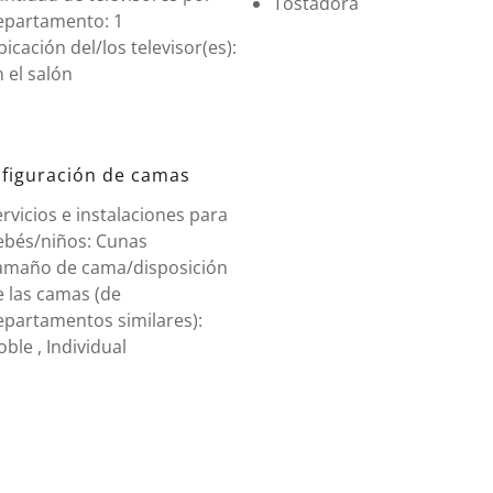
Tostadora
epartamento: 1
icación del/los televisor(es):
 el salón
figuración de camas
rvicios e instalaciones para
ebés/niños: Cunas
amaño de cama/disposición
e las camas (de
epartamentos similares):
ble , Individual