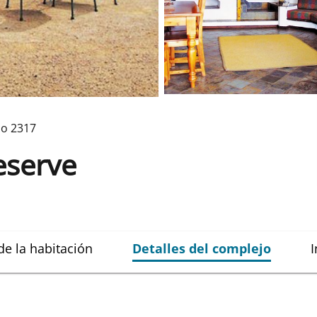
jo
2317
eserve
de la habitación
Detalles del complejo
I