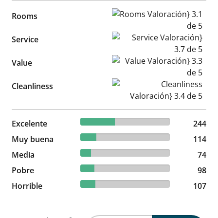
Rooms Valoración} 3.1 de 5
Rooms
Service Valoración} 3.7 de 5
Service
Value Valoración} 3.3 de 5
Value
Cleanliness Valoración} 3.4 d
Cleanliness
38.3% reviewed Excelente
Excelente
244 reviews
244
17.9% reviewed Muy buena
Muy buena
114 reviews
114
11.62% reviewed Media
Media
74 reviews
74
15.38% reviewed Pobre
Pobre
98 reviews
98
16.8% reviewed Horrible
Horrible
107 reviews
107