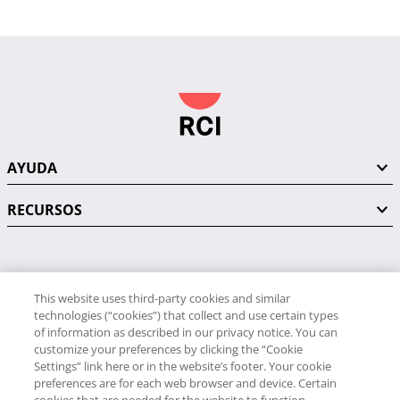
AYUDA
RECURSOS
PÓNGASE EN CONTACTO CON NOSOTROS
This website uses third-party cookies and similar
technologies (“cookies”) that collect and use certain types
of information as described in our privacy notice. You can
customize your preferences by clicking the “Cookie
Settings” link here or in the website’s footer. Your cookie
preferences are for each web browser and device. Certain
RCI