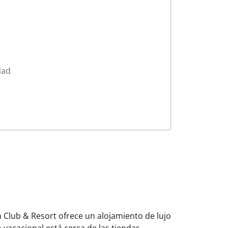
dad
 Club & Resort ofrece un alojamiento de lujo
 vacacional está cerca de las tiendas,