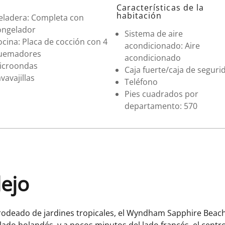
Características de la
habitación
eladera: Completa con
ongelador
Sistema de aire
cina: Placa de cocción con 4
acondicionado: Aire
uemadores
acondicionado
icroondas
Caja fuerte/caja de seguri
vavajillas
Teléfono
Pies cuadrados por
departamento: 570
lejo
rodeado de jardines tropicales, el Wyndham Sapphire Beach
lado holandés, y a pocos minutos del lado francés, el centro