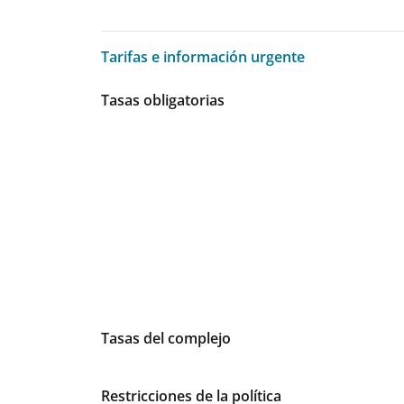
Tarifas e información urgente
Tarifas e información urgente
Tasas obligatorias
Tasas del complejo
Restricciones de la política