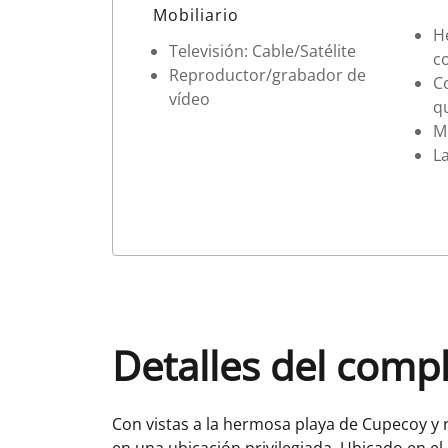
Datos de la habitación
Mobiliario
H
Televisión: Cable/Satélite
c
Reproductor/grabador de
Co
vídeo
q
M
La
Detalles del comp
Con vistas a la hermosa playa de Cupecoy y 
en una ubicación privilegiada. Ubicado en el 