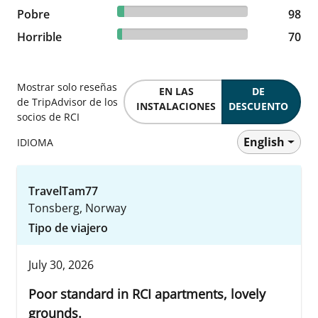
5.07% reviewed Pobre
Pobre
98 reviews
98
3.62% reviewed Horrible
Horrible
70 reviews
70
Mostrar solo reseñas
EN LAS
DE
de TripAdvisor de los
INSTALACIONES
DESCUENTO
socios de RCI
English
IDIOMA
TravelTam77
Tonsberg, Norway
Tipo de viajero
July 30, 2026
Poor standard in RCI apartments, lovely
grounds.