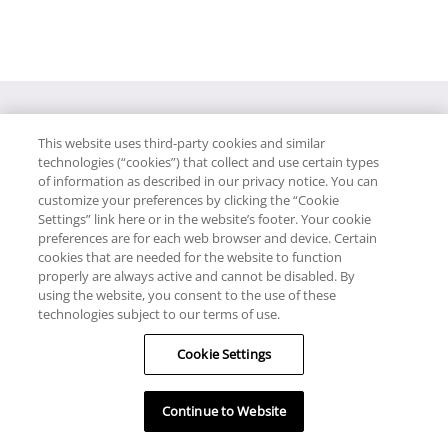
This website uses third-party cookies and similar
technologies (“cookies”) that collect and use certain types
of information as described in our privacy notice. You can
customize your preferences by clicking the “Cookie
Settings” link here or in the website’s footer. Your cookie
AYUDA
preferences are for each web browser and device. Certain
cookies that are needed for the website to function
RECURSOS
properly are always active and cannot be disabled. By
using the website, you consent to the use of these
technologies subject to our terms of use.
Cookie Settings
PÓNGASE EN CONTACTO CON NOSOTROS
Continue to Website