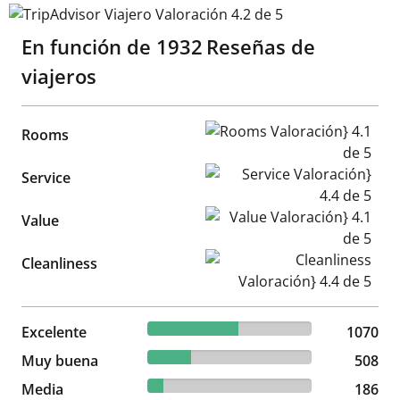
TripAdvisor Viajero Valoración 4.2 de 5
En función de
1932
Reseñas de
viajeros
Rooms Valoración} 4.1 de 5
Rooms
Service Valoración} 4.4 de 5
Service
Value Valoración} 4.1 de 5
Value
Cleanliness Valoración} 4.4 d
Cleanliness
55.38% reviewed Excelente
Excelente
1070 reviews
1070
26.29% reviewed Muy buena
Muy buena
508 reviews
508
9.63% reviewed Media
Media
186 reviews
186