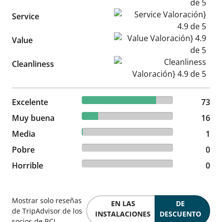
Service Valoración} 4.9 de 5
Service
Value Valoración} 4.9 de 5
Value
Cleanliness Valoración} 4.9 d
Cleanliness
81.11% reviewed Excelente
Excelente
73 reviews
73
17.78% reviewed Muy buena
Muy buena
16 reviews
16
1.11% reviewed Media
Media
1 reviews
1
0% reviewed Pobre
Pobre
0 reviews
0
0% reviewed Horrible
Horrible
0 reviews
0
Mostrar solo reseñas
EN LAS
DE
de TripAdvisor de los
INSTALACIONES
DESCUENTO
socios de RCI