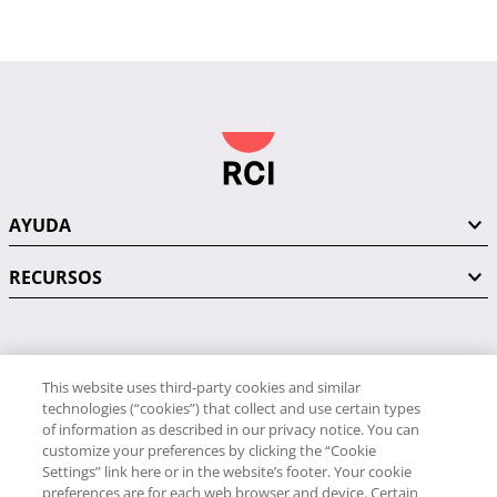
AYUDA
RECURSOS
PÓNGASE EN CONTACTO CON NOSOTROS
This website uses third-party cookies and similar
technologies (“cookies”) that collect and use certain types
of information as described in our privacy notice. You can
customize your preferences by clicking the “Cookie
Settings” link here or in the website’s footer. Your cookie
preferences are for each web browser and device. Certain