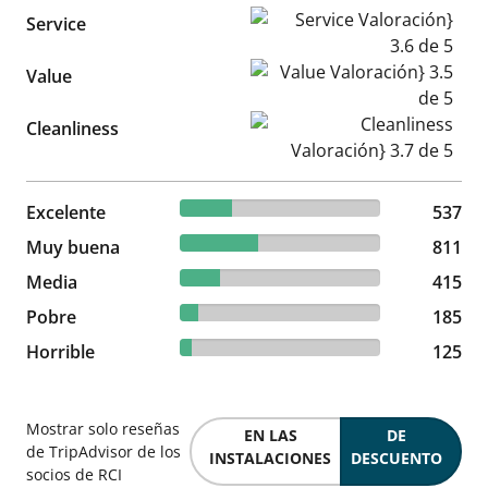
Service Valoración} 3.6 de 5
Service
Value Valoración} 3.5 de 5
Value
Cleanliness Valoración} 3.7 d
Cleanliness
25.92% reviewed Excelente
Excelente
537 reviews
537
39.14% reviewed Muy buena
Muy buena
811 reviews
811
20.03% reviewed Media
Media
415 reviews
415
8.93% reviewed Pobre
Pobre
185 reviews
185
6.03% reviewed Horrible
Horrible
125 reviews
125
Mostrar solo reseñas
EN LAS
DE
de TripAdvisor de los
INSTALACIONES
DESCUENTO
socios de RCI