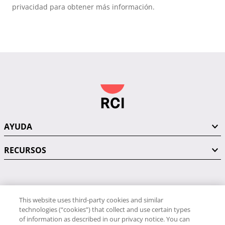
privacidad para obtener más información.
AYUDA
RECURSOS
PÓNGASE EN CONTACTO CON NOSOTROS
This website uses third-party cookies and similar
technologies (“cookies”) that collect and use certain types
of information as described in our privacy notice. You can