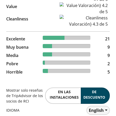
Value Valoración} 4.2 de 5
Value
Cleanliness Valoración} 4.3 d
Cleanliness
45.65% reviewed Excelente
Excelente
21 reviews
21
19.57% reviewed Muy buena
Muy buena
9 reviews
9
19.57% reviewed Media
Media
9 reviews
9
4.35% reviewed Pobre
Pobre
2 reviews
2
10.87% reviewed Horrible
Horrible
5 reviews
5
Mostrar solo reseñas
EN LAS
DE
de TripAdvisor de los
INSTALACIONES
DESCUENTO
socios de RCI
English
IDIOMA