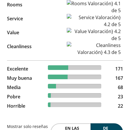
Rooms Valoración} 4.1 de 5
Rooms
Service Valoración} 4.2 de 5
Service
Value Valoración} 4.2 de 5
Value
Cleanliness Valoración} 4.3 d
Cleanliness
37.92% reviewed Excelente
Excelente
171 reviews
171
37.03% reviewed Muy buena
Muy buena
167 reviews
167
15.08% reviewed Media
Media
68 reviews
68
5.1% reviewed Pobre
Pobre
23 reviews
23
4.88% reviewed Horrible
Horrible
22 reviews
22
Mostrar solo reseñas
EN LAS
DE