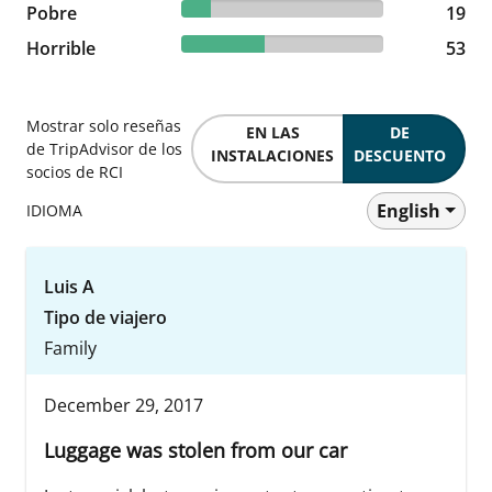
14.73% reviewed Pobre
Pobre
19 reviews
19
41.09% reviewed Horrible
Horrible
53 reviews
53
Mostrar solo reseñas
EN LAS
DE
de TripAdvisor de los
INSTALACIONES
DESCUENTO
socios de RCI
English
IDIOMA
Luis A
Tipo de viajero
Family
December 29, 2017
Luggage was stolen from our car