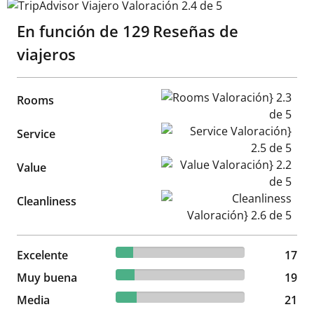
TripAdvisor Viajero Valoración 2.4 de 5
En función de
129
Reseñas de
viajeros
Rooms Valoración} 2.3 de 5
Rooms
Service Valoración} 2.5 de 5
Service
Value Valoración} 2.2 de 5
Value
Cleanliness Valoración} 2.6 d
Cleanliness
13.18% reviewed Excelente
Excelente
17 reviews
17
14.73% reviewed Muy buena
Muy buena
19 reviews
19
16.28% reviewed Media
Media
21 reviews
21