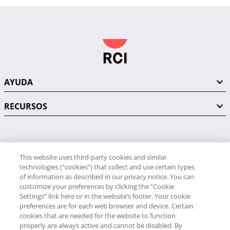
AYUDA
RECURSOS
PÓNGASE EN CONTACTO CON NOSOTROS
This website uses third-party cookies and similar
technologies (“cookies”) that collect and use certain types
of information as described in our privacy notice. You can
customize your preferences by clicking the “Cookie
Settings” link here or in the website’s footer. Your cookie
preferences are for each web browser and device. Certain
RCI
cookies that are needed for the website to function
34 91 406 9058
properly are always active and cannot be disabled. By