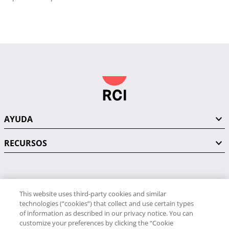
AYUDA
RECURSOS
PÓNGASE EN CONTACTO CON NOSOTROS
This website uses third-party cookies and similar
technologies (“cookies”) that collect and use certain types
of information as described in our privacy notice. You can
customize your preferences by clicking the “Cookie