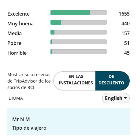
70.49% reviewed Excelente
Excelente
1655 reviews
1655
18.74% reviewed Muy buena
Muy buena
440 reviews
440
6.69% reviewed Media
Media
157 reviews
157
2.17% reviewed Pobre
Pobre
51 reviews
51
1.92% reviewed Horrible
Horrible
45 reviews
45
Mostrar solo reseñas
EN LAS
DE
de TripAdvisor de los
INSTALACIONES
DESCUENTO
socios de RCI
English
IDIOMA
Mr N M
Tipo de viajero