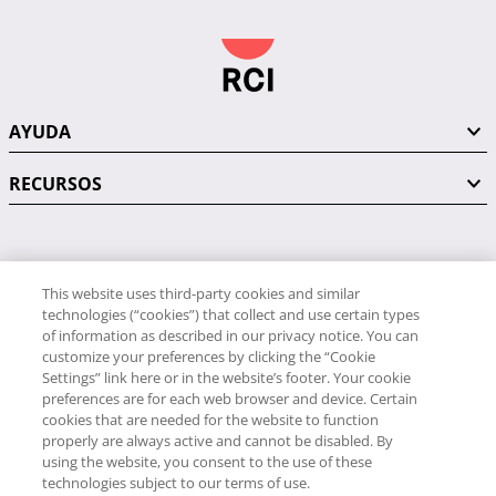
AYUDA
RECURSOS
PÓNGASE EN CONTACTO CON NOSOTROS
This website uses third-party cookies and similar
technologies (“cookies”) that collect and use certain types
of information as described in our privacy notice. You can
customize your preferences by clicking the “Cookie
Settings” link here or in the website’s footer. Your cookie
preferences are for each web browser and device. Certain
RCI
cookies that are needed for the website to function
34 91 406 9058
properly are always active and cannot be disabled. By
RCI Travel
using the website, you consent to the use of these
technologies subject to our terms of use.
34 91 406 9059