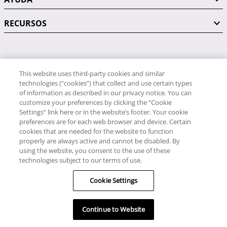
RECURSOS
PÓNGASE EN CONTACTO CON NOSOTROS
This website uses third-party cookies and similar
technologies (“cookies”) that collect and use certain types
of information as described in our privacy notice. You can
customize your preferences by clicking the “Cookie
Settings” link here or in the website’s footer. Your cookie
preferences are for each web browser and device. Certain
RCI
cookies that are needed for the website to function
34 91 406 9058
properly are always active and cannot be disabled. By
RCI Travel
using the website, you consent to the use of these
technologies subject to our terms of use.
34 91 406 9059
Cookie Settings
© RCI, LLC. Todos los derechos reservados.
Continue to Website