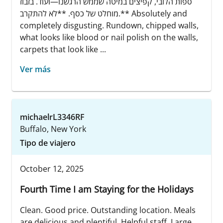
ספות הלובי, קפיצים במיטה שממש הרגשנו—ועוד. בזבוז
מוחלט של כסף. **לא להתקרב.** Absolutely and
completely disgusting. Rundown, chipped walls,
what looks like blood or nail polish on the walls,
carpets that look like ...
Ver más
michaelrL3346RF
Buffalo, New York
Tipo de viajero
October 12, 2025
Fourth Time I am Staying for the Holidays
Clean. Good price. Outstanding location. Meals
are delicious and plentiful. Helpful staff. Large