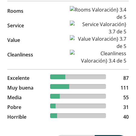
Rooms Valoración} 3.4 de 5
Rooms
Service Valoración} 3.7 de 5
Service
Value Valoración} 3.7 de 5
Value
Cleanliness Valoración} 3.4 d
Cleanliness
26.85% reviewed Excelente
Excelente
87 reviews
87
34.26% reviewed Muy buena
Muy buena
111 reviews
111
16.98% reviewed Media
Media
55 reviews
55
9.57% reviewed Pobre
Pobre
31 reviews
31
12.35% reviewed Horrible
Horrible
40 reviews
40