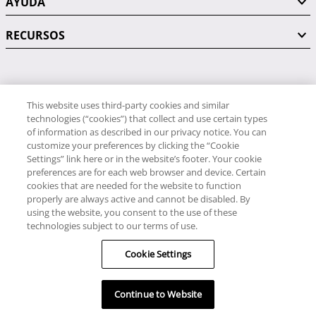
AYUDA
RECURSOS
PÓNGASE EN CONTACTO CON NOSOTROS
This website uses third-party cookies and similar
technologies (“cookies”) that collect and use certain types
of information as described in our privacy notice. You can
customize your preferences by clicking the “Cookie
Settings” link here or in the website’s footer. Your cookie
preferences are for each web browser and device. Certain
RCI
cookies that are needed for the website to function
34 91 406 9058
properly are always active and cannot be disabled. By
RCI Travel
using the website, you consent to the use of these
technologies subject to our terms of use.
34 91 406 9059
© RCI, LLC. Todos los derechos reservados.
Cookie Settings
Continue to Website