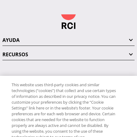
AYUDA
RECURSOS
PÓNGASE EN CONTACTO CON NOSOTROS
This website uses third-party cookies and similar
technologies (“cookies”) that collect and use certain types
of information as described in our privacy notice. You can
customize your preferences by clicking the “Cookie
Settings” link here or in the website’s footer. Your cookie
preferences are for each web browser and device. Certain
RCI
cookies that are needed for the website to function
34 91 406 9058
properly are always active and cannot be disabled. By
RCI Travel
using the website, you consent to the use of these