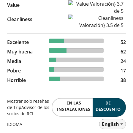
Value Valoración} 3.7 de 5
Value
Cleanliness Valoración} 3.5 d
Cleanliness
26.94% reviewed Excelente
Excelente
52 reviews
52
32.12% reviewed Muy buena
Muy buena
62 reviews
62
12.44% reviewed Media
Media
24 reviews
24
8.81% reviewed Pobre
Pobre
17 reviews
17
19.69% reviewed Horrible
Horrible
38 reviews
38
Mostrar solo reseñas
EN LAS
DE
de TripAdvisor de los
INSTALACIONES
DESCUENTO
socios de RCI
English
IDIOMA