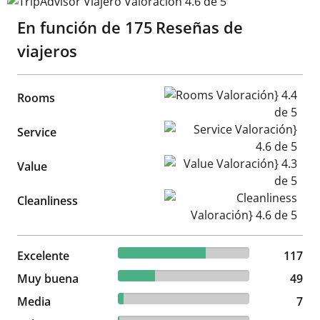
TripAdvisor Viajero Valoración 4.6 de 5
En función de
175
Reseñas de
viajeros
Rooms Valoración} 4.4 de 5
Rooms
Service Valoración} 4.6 de 5
Service
Value Valoración} 4.3 de 5
Value
Cleanliness Valoración} 4.6 d
Cleanliness
66.86% reviewed Excelente
Excelente
117 reviews
117
28% reviewed Muy buena
Muy buena
49 reviews
49
4% reviewed Media
Media
7 reviews
7