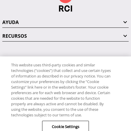
AYUDA
RECURSOS
PÓNGASE EN CONTACTO CON NOSOTROS
This website uses third-party cookies and similar
technologies (“cookies”) that collect and use certain types
of information as described in our privacy notice. You can
customize your preferences by clicking the “Cookie
Settings” link here or in the website’s footer. Your cookie
preferences are for each web browser and device. Certain
RCI
cookies that are needed for the website to function
34 91 406 9058
properly are always active and cannot be disabled. By
RCI Travel
using the website, you consent to the use of these
technologies subject to our terms of use.
34 91 406 9059
Cookie Settings
© RCI, LLC. Todos los derechos reservados.