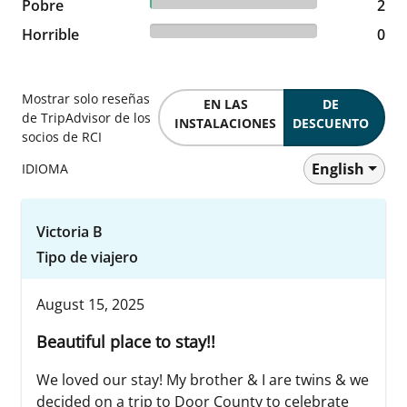
1.14% reviewed Pobre
Pobre
2 reviews
2
0% reviewed Horrible
Horrible
0 reviews
0
Mostrar solo reseñas
EN LAS
DE
de TripAdvisor de los
INSTALACIONES
DESCUENTO
socios de RCI
English
IDIOMA
Victoria B
Tipo de viajero
August 15, 2025
Beautiful place to stay!!
We loved our stay! My brother & I are twins & we
decided on a trip to Door County to celebrate