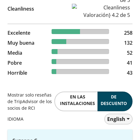
Cleanliness Valoración} 4.2 d
Cleanliness
49.05% reviewed Excelente
Excelente
258 reviews
258
25.1% reviewed Muy buena
Muy buena
132 reviews
132
9.89% reviewed Media
Media
52 reviews
52
7.79% reviewed Pobre
Pobre
41 reviews
41
8.17% reviewed Horrible
Horrible
43 reviews
43
Mostrar solo reseñas
EN LAS
DE
de TripAdvisor de los
INSTALACIONES
DESCUENTO
socios de RCI
English
IDIOMA