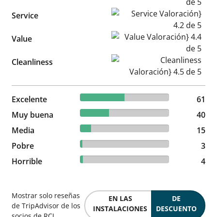
Service Valoración} 4.2 de 5
Service
Value Valoración} 4.4 de 5
Value
Cleanliness Valoración} 4.5 d
Cleanliness
49.59% reviewed Excelente
Excelente
61 reviews
61
32.52% reviewed Muy buena
Muy buena
40 reviews
40
12.2% reviewed Media
Media
15 reviews
15
2.44% reviewed Pobre
Pobre
3 reviews
3
3.25% reviewed Horrible
Horrible
4 reviews
4
Mostrar solo reseñas
EN LAS
DE
de TripAdvisor de los
INSTALACIONES
DESCUENTO
socios de RCI