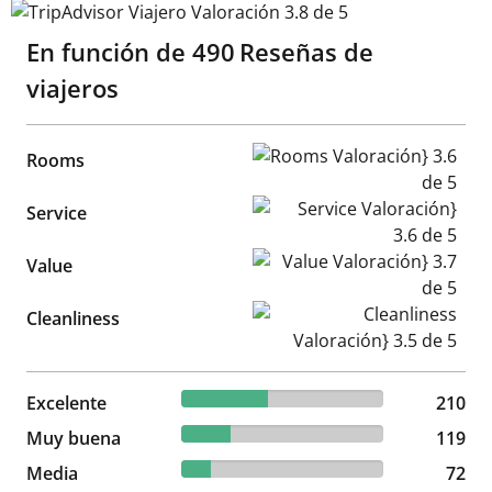
TripAdvisor Viajero Valoración 3.8 de 5
En función de
490
Reseñas de
viajeros
Rooms Valoración} 3.6 de 5
Rooms
Service Valoración} 3.6 de 5
Service
Value Valoración} 3.7 de 5
Value
Cleanliness Valoración} 3.5 d
Cleanliness
42.86% reviewed Excelente
Excelente
210 reviews
210
24.29% reviewed Muy buena
Muy buena
119 reviews
119
14.69% reviewed Media
Media
72 reviews
72