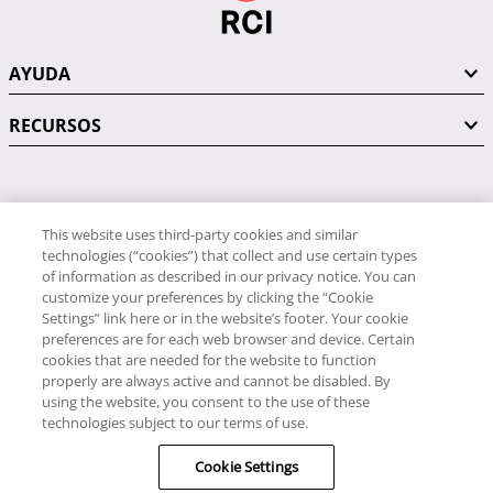
AYUDA
RECURSOS
PÓNGASE EN CONTACTO CON NOSOTROS
This website uses third-party cookies and similar
technologies (“cookies”) that collect and use certain types
of information as described in our privacy notice. You can
customize your preferences by clicking the “Cookie
Settings” link here or in the website’s footer. Your cookie
preferences are for each web browser and device. Certain
RCI
cookies that are needed for the website to function
34 91 406 9058
properly are always active and cannot be disabled. By
RCI Travel
using the website, you consent to the use of these
technologies subject to our terms of use.
34 91 406 9059
Cookie Settings
© RCI, LLC. Todos los derechos reservados.