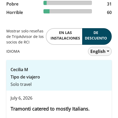
6.33% reviewed Pobre
Pobre
31 reviews
31
12.24% reviewed Horrible
Horrible
60 reviews
60
Mostrar solo reseñas
EN LAS
DE
de TripAdvisor de los
INSTALACIONES
DESCUENTO
socios de RCI
English
IDIOMA
Cecilia M
Tipo de viajero
Solo travel
July 6, 2026
Tramonti catered to mostly Italians.