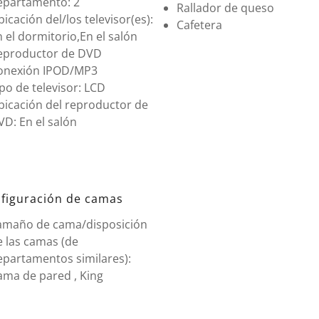
epartamento: 2
Rallador de queso
icación del/los televisor(es):
Cafetera
 el dormitorio,En el salón
eproductor de DVD
onexión IPOD/MP3
po de televisor: LCD
bicación del reproductor de
D: En el salón
figuración de camas
amaño de cama/disposición
e las camas (de
epartamentos similares):
ama de pared , King