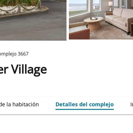
omplejo
3667
 Village
de la habitación
Detalles del complejo
I