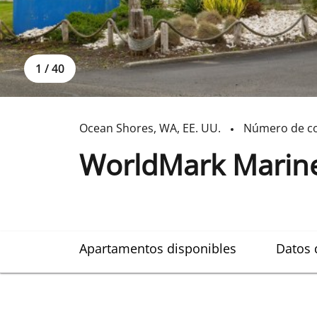
1
/
40
Ocean Shores
,
WA
,
EE. UU.
Número de c
WorldMark Mariner
Apartamentos disponibles
Datos 