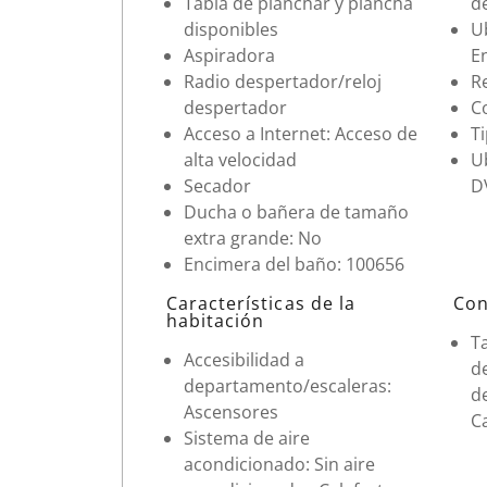
Tabla de planchar y plancha
d
disponibles
Ub
Aspiradora
En
Radio despertador/reloj
R
despertador
C
Acceso a Internet: Acceso de
Ti
alta velocidad
U
Secador
DV
Ducha o bañera de tamaño
extra grande: No
Encimera del baño: 100656
Características de la
Con
habitación
T
Accesibilidad a
d
departamento/escaleras:
d
Ascensores
C
Sistema de aire
acondicionado: Sin aire