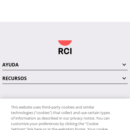
AYUDA
RECURSOS
PÓNGASE EN CONTACTO CON NOSOTROS
This website uses third-party cookies and similar
technologies (“cookies”) that collect and use certain types
of information as described in our privacy notice. You can
customize your preferences by clicking the “Cookie
Settings” link here or in the website’s footer. Your cookie