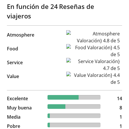
En función de
24
Reseñas de
viajeros
Atmosphere Valoración} 4.8 
Atmosphere
Food Valoración} 4.5 de 5
Food
Service Valoración} 4.7 de 5
Service
Value Valoración} 4.4 de 5
Value
58.33% reviewed Excelente
Excelente
14 reviews
14
33.33% reviewed Muy buena
Muy buena
8 reviews
8
4.17% reviewed Media
Media
1 reviews
1
4.17% reviewed Pobre
Pobre
1 reviews
1