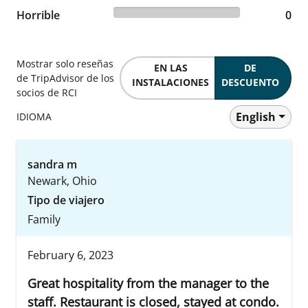
0% reviewed Horrible
Horrible
0 reviews
0
Mostrar solo reseñas
EN LAS
DE
de TripAdvisor de los
INSTALACIONES
DESCUENTO
socios de RCI
English
IDIOMA
sandra m
Newark, Ohio
Tipo de viajero
Family
February 6, 2023
Great hospitality from the manager to the
staff. Restaurant is closed, stayed at condo.