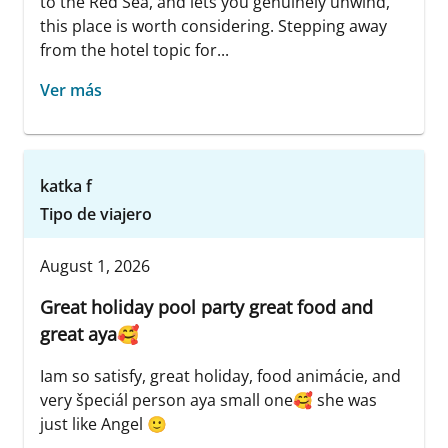
to the Red Sea, and lets you genuinely unwind,
this place is worth considering. Stepping away
from the hotel topic for...
Ver más
katka f
Tipo de viajero
August 1, 2026
Great holiday pool party great food and
great aya🥰
Iam so satisfy, great holiday, food animácie, and
very špeciál person aya small one🥰 she was
just like Angel 🙂