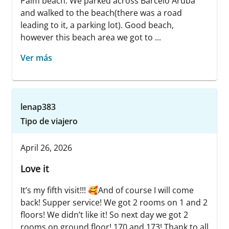
Palm beach. We parked across Barcelo Aruba
and walked to the beach(there was a road
leading to it, a parking lot). Good beach,
however this beach area we got to ...
Ver más
lenap383
Tipo de viajero
April 26, 2026
Love it
It’s my fifth visit!!! 🥰And of course I will come
back! Supper service! We got 2 rooms on 1 and 2
floors! We didn’t like it! So next day we got 2
rooms on ground floor! 170 and 173! Thank to all