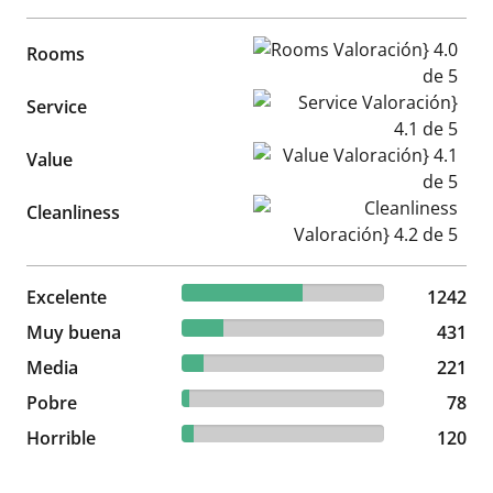
Rooms Valoración} 4.0 de 5
Rooms
Service Valoración} 4.1 de 5
Service
Value Valoración} 4.1 de 5
Value
Cleanliness Valoración} 4.2 d
Cleanliness
59.37% reviewed Excelente
Excelente
1242 reviews
1242
20.6% reviewed Muy buena
Muy buena
431 reviews
431
10.56% reviewed Media
Media
221 reviews
221
3.73% reviewed Pobre
Pobre
78 reviews
78
5.74% reviewed Horrible
Horrible
120 reviews
120