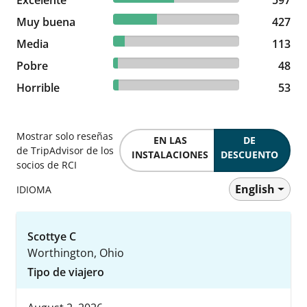
Excelente
597 reviews
597
34.49% reviewed Muy buena
Muy buena
427 reviews
427
9.13% reviewed Media
Media
113 reviews
113
3.88% reviewed Pobre
Pobre
48 reviews
48
4.28% reviewed Horrible
Horrible
53 reviews
53
Mostrar solo reseñas
EN LAS
DE
de TripAdvisor de los
INSTALACIONES
DESCUENTO
socios de RCI
English
IDIOMA
Scottye C
Worthington, Ohio
Tipo de viajero