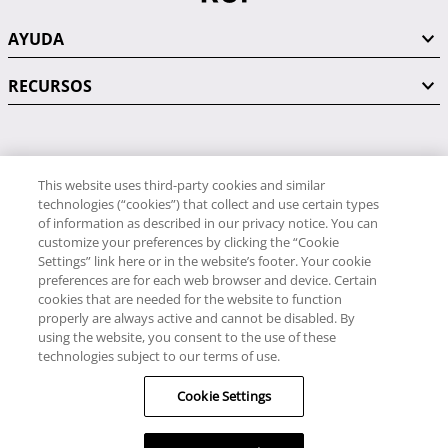
AYUDA
RECURSOS
PÓNGASE EN CONTACTO CON NOSOTROS
This website uses third-party cookies and similar
technologies (“cookies”) that collect and use certain types
of information as described in our privacy notice. You can
customize your preferences by clicking the “Cookie
Settings” link here or in the website’s footer. Your cookie
preferences are for each web browser and device. Certain
RCI
cookies that are needed for the website to function
34 91 406 9058
properly are always active and cannot be disabled. By
RCI Travel
using the website, you consent to the use of these
technologies subject to our terms of use.
34 91 406 9059
Cookie Settings
© RCI, LLC. Todos los derechos reservados.