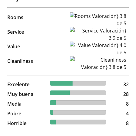
Rooms Valoración} 3.8 de 5
Rooms
Service Valoración} 3.9 de 5
Service
Value Valoración} 4.0 de 5
Value
Cleanliness Valoración} 3.8 d
Cleanliness
40% reviewed Excelente
Excelente
32 reviews
32
35% reviewed Muy buena
Muy buena
28 reviews
28
10% reviewed Media
Media
8 reviews
8
5% reviewed Pobre
Pobre
4 reviews
4
10% reviewed Horrible
Horrible
8 reviews
8