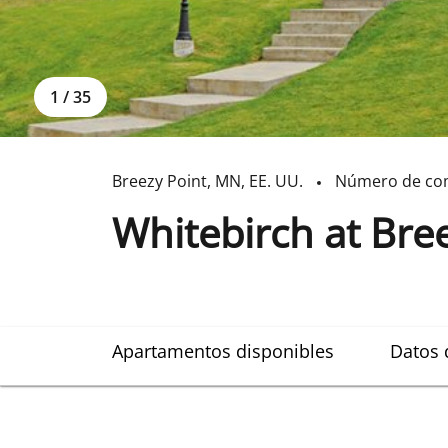
1
/
35
Breezy Point
,
MN
,
EE. UU.
Número de co
Whitebirch at Bre
Apartamentos disponibles
Datos 