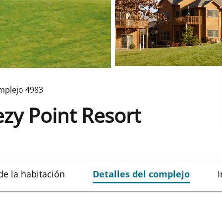
mplejo
4983
ezy Point Resort
de la habitación
Detalles del complejo
I