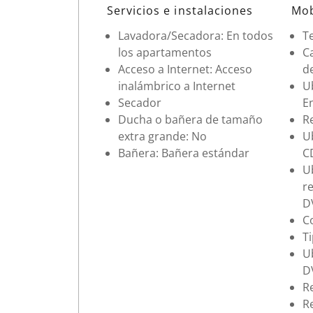
Datos de la habitación
Servicios e instalaciones
Mob
Lavadora/Secadora: En todos
Te
los apartamentos
Ca
Acceso a Internet: Acceso
d
inalámbrico a Internet
Ub
Secador
En
Ducha o bañera de tamaño
R
extra grande: No
U
Bañera: Bañera estándar
CD
U
r
DV
C
Ti
U
DV
R
R