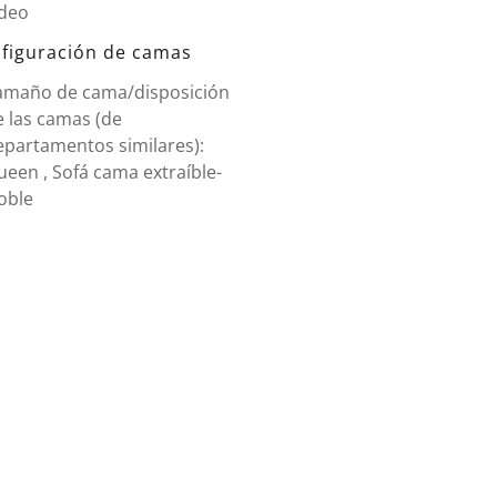
ídeo
figuración de camas
amaño de cama/disposición
e las camas (de
epartamentos similares):
een , Sofá cama extraíble-
oble