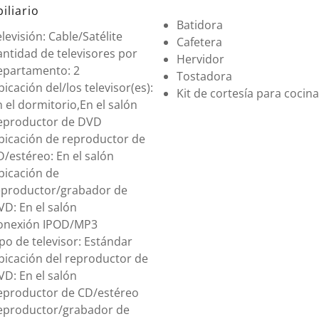
iliario
Batidora
levisión: Cable/Satélite
Cafetera
ntidad de televisores por
Hervidor
epartamento: 2
Tostadora
icación del/los televisor(es):
Kit de cortesía para cocina
 el dormitorio,En el salón
eproductor de DVD
bicación de reproductor de
/estéreo: En el salón
bicación de
eproductor/grabador de
D: En el salón
onexión IPOD/MP3
po de televisor: Estándar
bicación del reproductor de
D: En el salón
eproductor de CD/estéreo
eproductor/grabador de