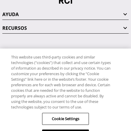
AYUDA
RECURSOS
PÓNGASE EN CONTACTO CON NOSOTROS
This website uses third-party cookies and similar
technologies (“cookies”) that collect and use certain types
of information as described in our privacy notice. You can
customize your preferences by clicking the “Cookie
Settings” link here or in the website’s footer. Your cookie
preferences are for each web browser and device. Certain
RCI
cookies that are needed for the website to function
34 91 406 9058
properly are always active and cannot be disabled. By
RCI Travel
using the website, you consent to the use of these
34 91 406 9059
technologies subject to our terms of use.
© RCI, LLC. Todos los derechos reservados.
Cookie Settings