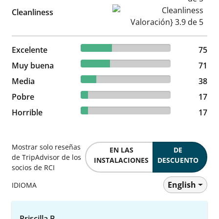
Cleanliness Valoración} 3.9 d
Cleanliness
34.4% reviewed Excelente
Excelente
75 reviews
75
32.57% reviewed Muy buena
Muy buena
71 reviews
71
17.43% reviewed Media
Media
38 reviews
38
7.8% reviewed Pobre
Pobre
17 reviews
17
7.8% reviewed Horrible
Horrible
17 reviews
17
Mostrar solo reseñas
EN LAS
DE
de TripAdvisor de los
INSTALACIONES
DESCUENTO
socios de RCI
English
IDIOMA
Priscilla B